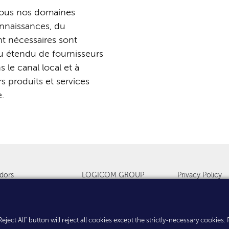
ous
nos
domaines
nnaissances,
du
nt
nécessaires
sont
u
étendu
de
fournisseurs
ns
le
canal
local
et
à
rs
produits
et
services
.
dors
LOGICOM GROUP
Privacy Policy
s & Events
Countries
Cookies
. "Reject All" button will reject all cookies except the strictly-necessary cooki