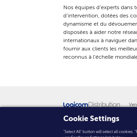
Nos
équipes
d’experts
dans
t
d’intervention,
dotées des co
dynamisme
et
du
dévoueme
disposées à aider
notre
résea
internationaux
à
naviguer
da
fournir
aux
clients
les
meilleu
reconnus
à
l’échelle
mondiale
Ven
New
Cookie Settings
"Select All" button will select all cookies