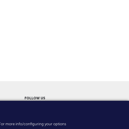
FOLLOW US
es. For more info/configuring your options