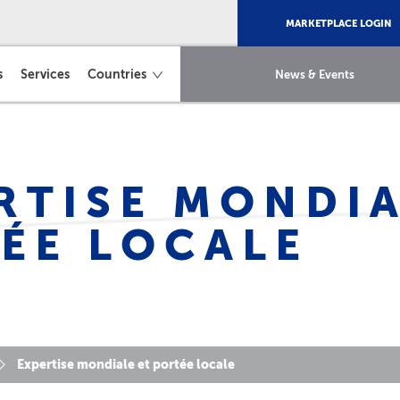
MARKETPLACE LOGIN
s
Services
Countries
News & Events
RTISE MONDIA
ÉE LOCALE
Expertise mondiale et portée locale