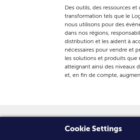
Des
outils,
des
ressources
et
transformation
tels
que
le
Lo
nous
utilisons
pour
des
évèn
dans
nos
régions,
responsabil
distribution
et
les
aident
à
ac
nécessaires
pour
vendre
et
p
les
solutions
et
produits
que
atteignant
ainsi
des
niveaux
d
et,
en
fin
de
compte,
augmen
Ven
Cookie Settings
New