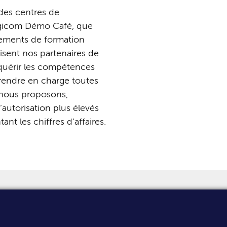
des
centres
de
gicom
Démo
Café,
que
ements
de
formation
isent
nos
partenaires
de
quérir
les
compétences
rendre
en
charge
toutes
nous
proposons,
’autorisation
plus
élevés
tant
les
chiffres d’affaires.
dors
LOGICOM GROUP
Privacy Policy
s & Events
Countries
Cookies